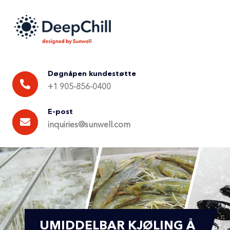
Døgnåpen kundestøtte
+1 905-856-0400
E-post
inquiries@sunwell.com
UMIDDELBAR KJØLING Å