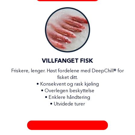
VILLFANGET FISK
Friskere, lenger. Høst fordelene med DeepChill
®
for
fisket ditt.
•
Konsekvent og rask kjøling
•
Overlegen beskyttelse
•
Enklere håndtering
•
Utvidede turer
LØSNINGER OM BORD PÅ FISKEFARTØYER