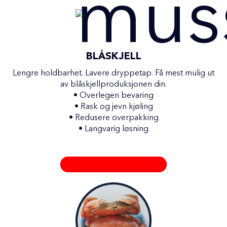
BLÅSKJELL
Lengre holdbarhet. Lavere dryppetap. Få mest mulig ut
av blåskjellproduksjonen din.
•
Overlegen bevaring
•
Rask og jevn kjøling
•
Redusere overpakking
•
Langvarig løsning
LØSNINGER FOR BLÅSKJELL