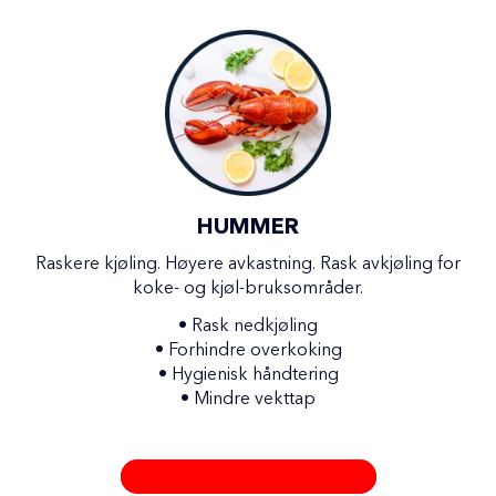
HUMMER
Raskere kjøling. Høyere avkastning. Rask avkjøling for
koke- og kjøl-bruksområder.
•
Rask nedkjøling
•
Forhindre overkoking
•
Hygienisk håndtering
•
Mindre vekttap
LØSNINGER FOR KOKE- OG KJØL